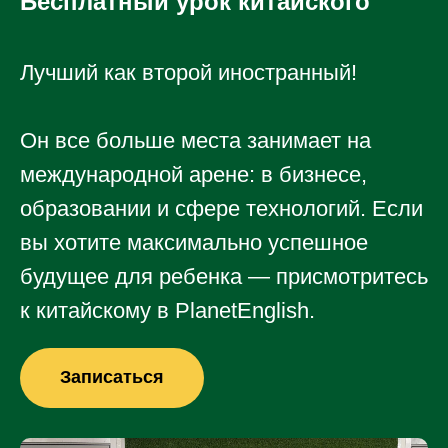
Бесплатный урок китайского
Оставайтесь с
любимыми
Лучший как второй иностранный!
друзьями и
кэмпами в
Он все больше места занимает на
международной арене: в бизнесе,
PlanetEnglish
образовании и сфере технологий. Если
круглый год!
вы хотите максимально успешное
будущее для ребенка — присмотритесь
к китайскому в PlanetEnglish.
Записаться