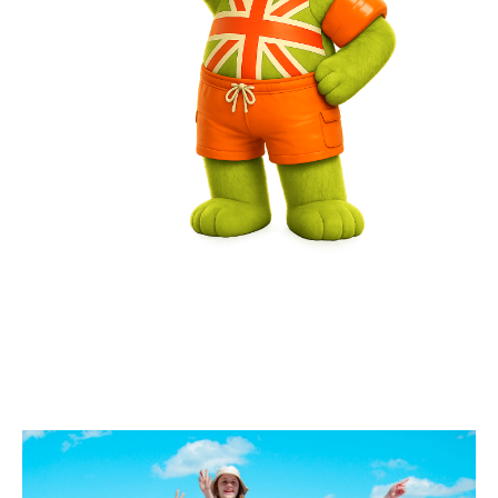
PlanetEnglish —
не просто лагерь!
Мы — еще и школа. Весь