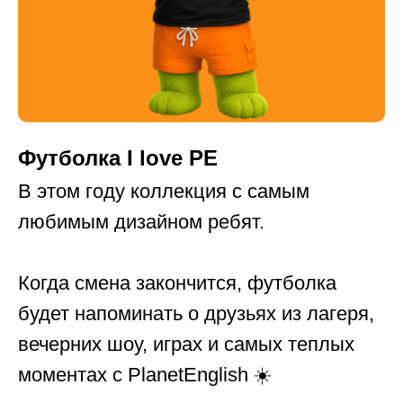
Футболка I love PE
В этом году коллекция с самым
любимым дизайном ребят.
Забронировать
с
Когда смена закончится, футболка
мену 2027!
будет напоминать о друзьях из лагеря,
вечерних шоу, играх и самых теплых
Займите место в
моментах с PlanetEnglish ☀️
2027!
Самые популярные смены в