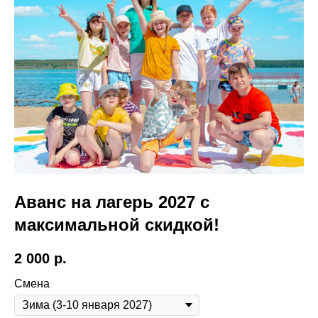
учебный год помогаем ребятам
расти дальше: учить языки и
развивать мышление.
Дарим
вам бесплатный урок на
любом курсе.
Аванс на лагерь 2027 с
максимальной скидкой!
2 000
р.
Смена