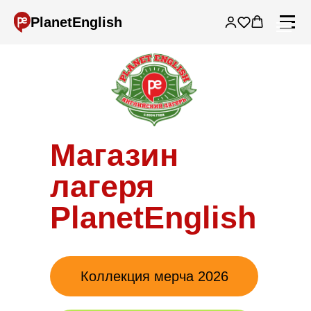
PlanetEnglish
Магазин
лагеря
PlanetEnglish
Коллекция мерча 2026