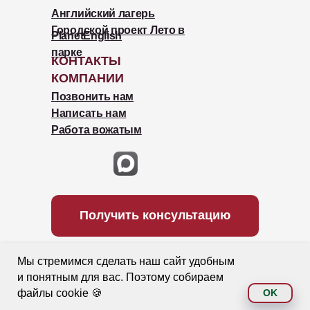
Английский лагерь
Городской проект Лето в
PlanetEnglish
парке
КОНТАКТЫ
КОМПАНИИ
Позвонить нам
Написать нам
Работа вожатым
Получить консультацию
Мы стремимся сделать наш сайт удобным
Политика обработки данных на сайте
и понятным для вас. Поэтому собираем
Договор Оферта
файлы cookie 🍪
OK
Согласие на получение рекламы
2026 Планета Английского